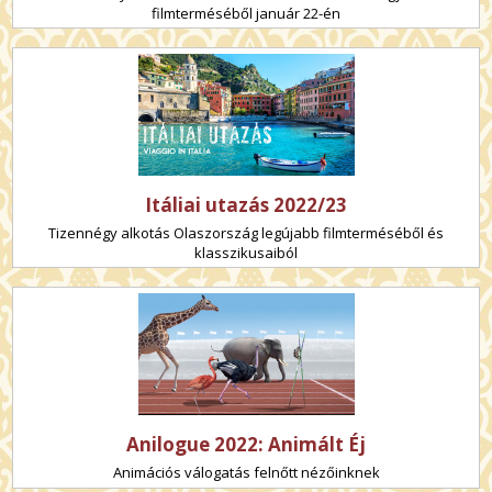
filmterméséből január 22-én
Itáliai utazás 2022/23
Tizennégy alkotás Olaszország legújabb filmterméséből és
klasszikusaiból
Anilogue 2022: Animált Éj
Animációs válogatás felnőtt nézőinknek