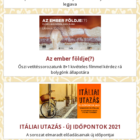
legjava
Az ember földje(?)
Őszi vetítéssorozatunk 8+1 kivételes filmmel kérdez rá
bolygónk állapotára
ITÁLIAI UTAZÁS - ÚJ IDŐPONTOK 2021
A sorozat elmaradt előadásainak új időpontjai