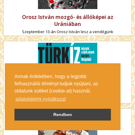
Orosz István mozgó- és állóképei az
Urániában
Szeptember 13-án Orosz István lesz a vendégünk
Annak érdekében, hogy a legjobb
TÜRKíz - Kóstoló a türk népek kortárs
felhasználói élményt tudjuk nyújtani, az
filmjeiből
oldalunk sütiket (cookie-at) használ.
Vetítéssorozat - ÚJ IDŐPONTBAN! Augusztus 26-tól
adatvédelmi nyilatkozat
Rendben