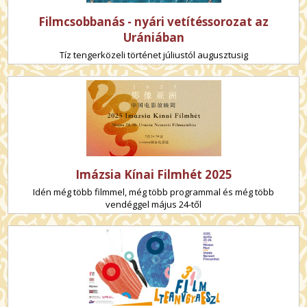
Filmcsobbanás - nyári vetítéssorozat az
Urániában
Tíz tengerközeli történet júliustól augusztusig
Imázsia Kínai Filmhét 2025
Idén még több filmmel, még több programmal és még több
vendéggel május 24-től